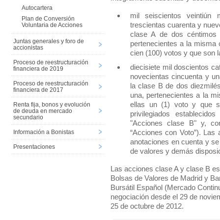
Autocartera
mil seiscientos veintiún 
Plan de Conversión
trescientas cuarenta y nuev
Voluntaria de Acciones
clase A de dos céntimos 
Juntas generales y foro de
pertenecientes a la misma c
accionistas
cien (100) votos y que son l
Proceso de reestructuración
diecisiete mil doscientos c
financiera de 2019
novecientas cincuenta y un
Proceso de reestructuración
la clase B de dos diezmilé
financiera de 2017
una, pertenecientes a la m
ellas un (1) voto y que 
Renta fija, bonos y evolución
de deuda en mercado
privilegiados establecido
secundario
"Acciones clase B" y, co
“Acciones con Voto”). Las 
Información a Bonistas
anotaciones en cuenta y se 
Presentaciones
de valores y demás disposic
Las acciones clase A y clase B est
Bolsas de Valores de Madrid y Bar
Bursátil Español (Mercado Continu
negociación desde el 29 de novie
25 de octubre de 2012.